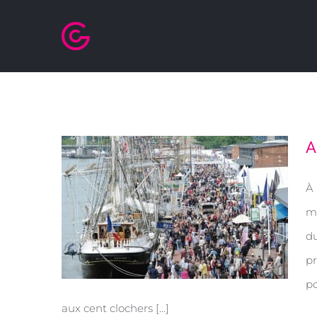
A
À 
m
du
pr
po
aux cent clochers [...]