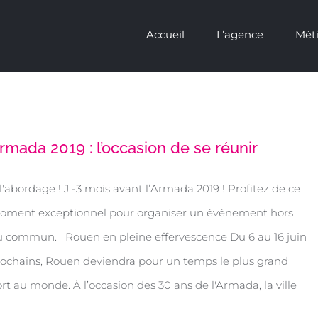
Accueil
L’agence
Méti
En continuant à utiliser le site, vous a
rmada 2019 : l’occasion de se réunir
l'abordage ! J -3 mois avant l’Armada 2019 ! Profitez de ce
oment exceptionnel pour organiser un événement hors
 commun. Rouen en pleine effervescence Du 6 au 16 juin
ochains, Rouen deviendra pour un temps le plus grand
rt au monde. À l’occasion des 30 ans de l'Armada, la ville