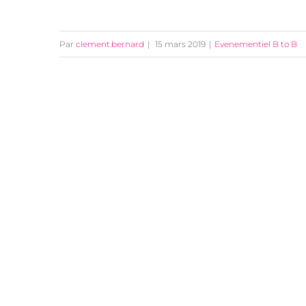
Armada 2019 : l’occasion de se
Par
clement.bernard
|
15 mars 2019
|
Evenementiel B to B
réunir