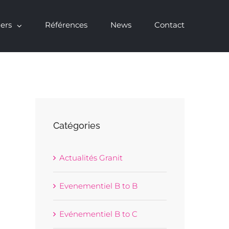
ers
Références
News
Contact
Accepter
cceptez l’utilisation des cookies.
Plus d’informations
Catégories
Actualités Granit
Evenementiel B to B
Evénementiel B to C